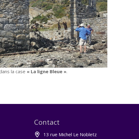
 dans la case
« La ligne Bleue »
.
Contact
13 rue Michel Le Nobletz