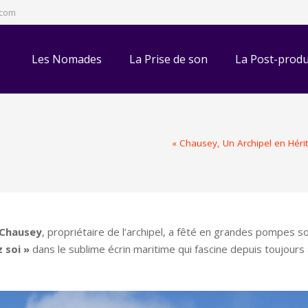
.com
Les Nomades
La Prise de son
La Post-produ
« Chausey, Un Archipel en Héri
Chausey
, propriétaire de l’archipel, a fêté en grandes pompes 
 soi »
dans le sublime écrin maritime qui fascine depuis toujours