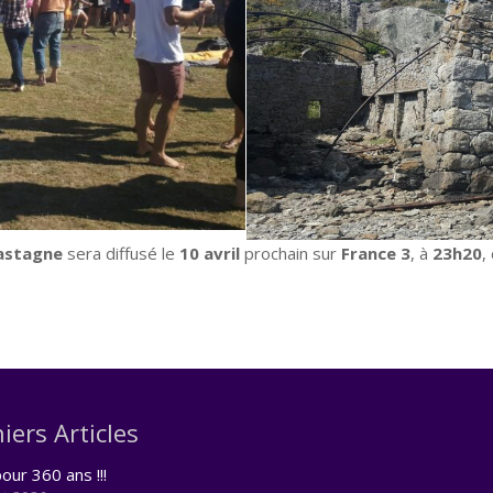
astagne
sera diffusé le
10 avril
prochain sur
France 3
, à
23h20
,
iers Articles
our 360 ans !!!