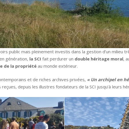
oirs public mais pleinement investis dans la gestion d’un milieu trè
 en génération,
la SCI
fait perdurer un
double héritage moral
, 
e de la propriété
au monde extérieur.
ntemporains et de riches archives privées,
« Un archipel en hé
çues, depuis les illustres fondateurs de la SCI jusqu’à leurs hér