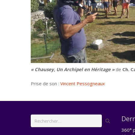
« Chausey, Un Archipel en Héritage »
de
Ch. C
Prise de son :
Vincent Pessogneaux
Dern
Rechercher :
360° p