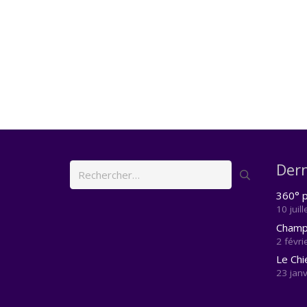
Dern
Rechercher :
360° p
10 juil
Champi
2 févri
Le Chi
23 jan