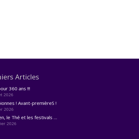
iers Articles
our 360 ans !!!
let 2026
onnes ! Avant-premièreS !
er 2026
en, le Thé et les festivals …
vier 2026