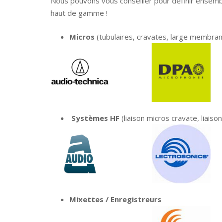
Nous pouvons vous conseiller pour définir ensembl
haut de gamme !
Micros
(tubulaires, cravates, large membra
Systèmes HF
(liaison micros cravate, liais
Mixettes / Enregistreurs