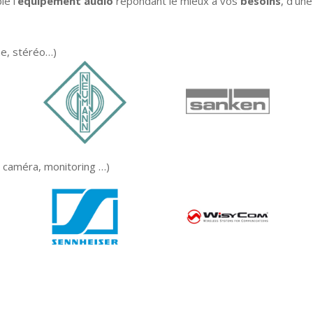
e l’
équipement audio
répondant le mieux à vos
besoins
, d’un
ne, stéréo…)
on caméra, monitoring …)