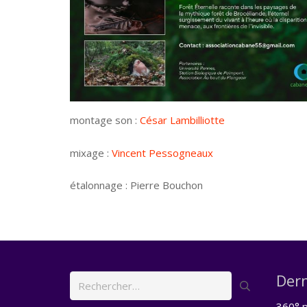
montage son :
César Lambilliotte
mixage :
Vincent Pessogneaux
étalonnage : Pierre Bouchon
Dern
Rechercher :
360° p