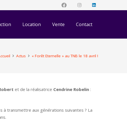
ction
Location
Vente
Contact
ccueil
Actus
« Forêt Eternelle » au TNB le 18 avril !
 Robert
et de la réalisatrice
Cendrine Robelin
:
s à transmettre aux générations suivantes ? La
ns.