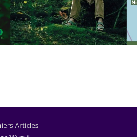
iers Articles
our 360 ans !!!