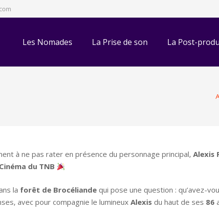
.com
Les Nomades
La Prise de son
La Post-produ
A
ent à ne pas rater en présence du personnage principal,
Alexis
Cinéma du TNB
ans la
forêt de
Brocéliande
qui pose une question : qu’avez-vou
nses, avec pour compagnie le lumineux
Alexis
du haut de ses
86
a