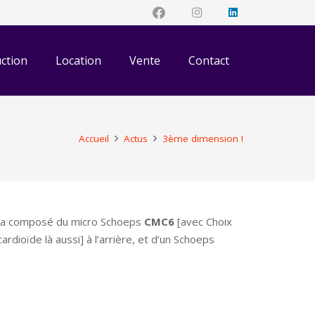
ction
Location
Vente
Contact
Accueil
Actus
3ème dimension !
sera composé du micro Schoeps
CMC6
[avec Choix
dioïde là aussi] à l’arrière, et d’un Schoeps