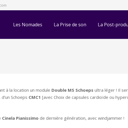
.com
Les Nomades
La Prise de son
La Post-produ
t à la location un module
Double MS Schoeps
ultra léger ! Il 
t, d’un Schoeps
CMC1
[avec Choix de capsules cardioïde ou hypercar
e
Cinela Pianissimo
de dernière génération, avec windjammer !