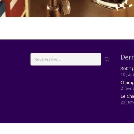
Dern
Rechercher :
360° p
10 juil
Champi
2 févri
Le Chi
23 jan