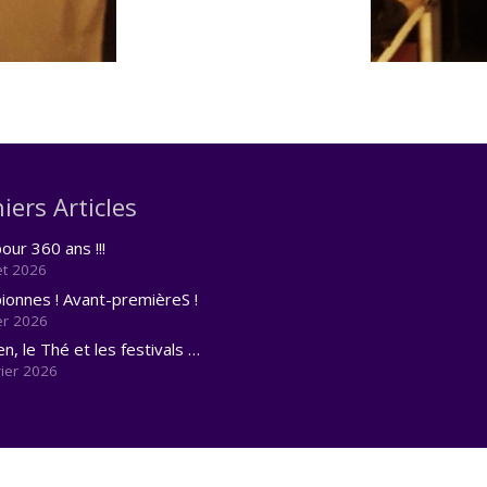
iers Articles
our 360 ans !!!
let 2026
onnes ! Avant-premièreS !
er 2026
en, le Thé et les festivals …
vier 2026