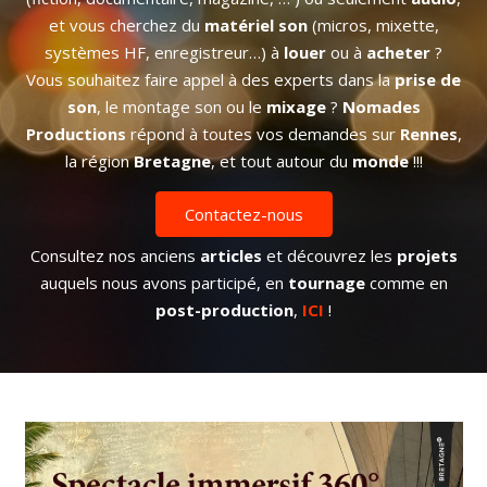
et vous cherchez du
matériel son
(micros, mixette,
systèmes HF, enregistreur…) à
louer
ou à
acheter
?
Vous souhaitez faire appel à des experts dans la
prise de
son
, le montage son ou le
mixage
?
Nomades
Productions
répond à toutes vos demandes sur
Rennes
,
la région
Bretagne
, et tout autour du
monde
!!!
Contactez-nous
Consultez nos anciens
articles
et découvrez les
projets
auquels nous avons participé, en
tournage
comme en
post-production
,
ICI
!